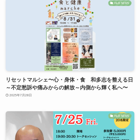
HuB NEWS
リセットマルシェ〜心・身体・食 和多志を整える日
～不定愁訴や痛みからの解放～内側から輝く私へ〜
2025年7月28日
HuB NEWS