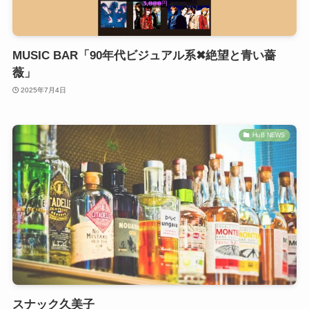
MUSIC BAR「90年代ビジュアル系✖︎絶望と青い薔
薇」
2025年7月4日
HuB NEWS
スナック久美子