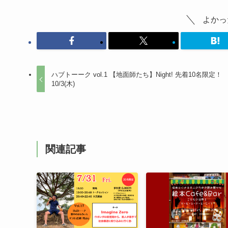
よかっ
ハブトーーク vol.1 【地面師たち】Night! 先着10名限定
10/3(木)
関連記事