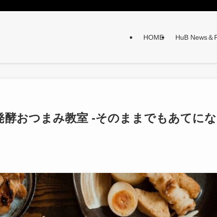
HOME
HuB News＆R
る 発酵おつまみ教室 -そのままでもあてにな