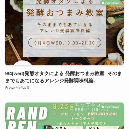
HuB NEWS
9/4(wed)発酵オタクによる 発酵おつまみ教室 -そのま
までもあてになるアレンジ発酵調味料編-
2024年8月27日
HuB NEWS