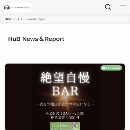
ホーム
HuB News＆Report
HuB News＆Report
HuB NEWS