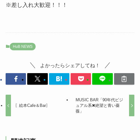
※差し入れ大歓迎！！！
HuB NEWS
よかったらシェアしてね！
MUSIC BAR「90年代ビジ
〖絵本Cafe＆Bar〗
ュアル系✖︎絶望と青い薔
薇」