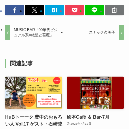
MUSIC BAR「90年代ビジ
スナック久美子
ュアル系×絶望と薔薇」
関連記事
HuBトーーク 豊中のおもろ
絵本Café ＆ Bar-7月
い人 Vol.17 ゲスト・石崎陸
2026年7月12日